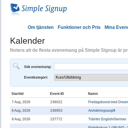
Om tjänsten
Funktioner och Pris
Mina Eve
Kalender
Notera att de flesta evenemang på Simple Signup är priv
Sök evenemang:
Eventkategori:
Starttid
Event-ID
Namn
7 Aug, 2026
238022
Fredagsboost med Dre
8 Aug, 2026
236953
Anmälningsavgift
8 Aug, 2026
237772
Träintro English/German
Författarkurs 1 GRUND - 