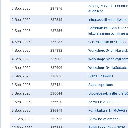
Salong ZONEN - Författa
2 Sep, 2026
237376
är en fest
2 Sep, 2026
237895
Intropass till keramikver
Författarkurs 3 PROFFS:
3 Sep, 2026
237856
lektörsläsning och inspira
4 Sep, 2026
237183
Gör en docka med Timea
4 Sep, 2026
237332
Workshop: Sy en klassisk
4 Sep, 2026
237605
Workshop: Sy en gylf som 
4 Sep, 2026
237606
Workshop: Sy skräddade 
7 Sep, 2026
236916
Starta Eget-kurs
8 Sep, 2026
237431
Starta eget-kurs
8 Sep, 2026
236644
Studiebesök lastbil 8/9 1
9 Sep, 2026
235510
SKAV för veteraner
9 Sep, 2026
236879
Författarkurs 1 PROFFS i
10 Sep, 2026
235733
SKAV för veteraner 2
10 Sep, 2026
237233
Slöjdklubb hösten 2026