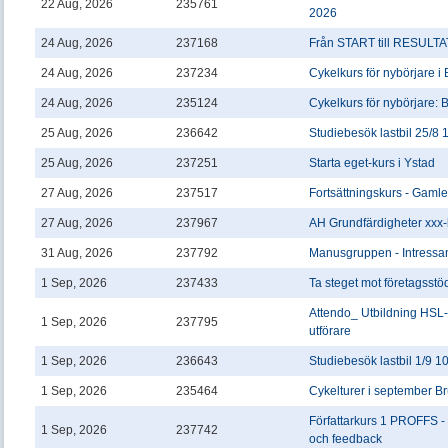
22 Aug, 2026
235761
2026
24 Aug, 2026
237168
Från START till RESULTA
24 Aug, 2026
237234
Cykelkurs för nybörjare i
24 Aug, 2026
235124
Cykelkurs för nybörjare:
25 Aug, 2026
236642
Studiebesök lastbil 25/8 
25 Aug, 2026
237251
Starta eget-kurs i Ystad
27 Aug, 2026
237517
Fortsättningskurs - Gamle
27 Aug, 2026
237967
AH Grundfärdigheter xxx-
31 Aug, 2026
237792
Manusgruppen - Intress
1 Sep, 2026
237433
Ta steget mot företagsstö
Attendo_ Utbildning HSL-
1 Sep, 2026
237795
utförare
1 Sep, 2026
236643
Studiebesök lastbil 1/9 1
1 Sep, 2026
235464
Cykelturer i september B
Författarkurs 1 PROFFS -
1 Sep, 2026
237742
och feedback