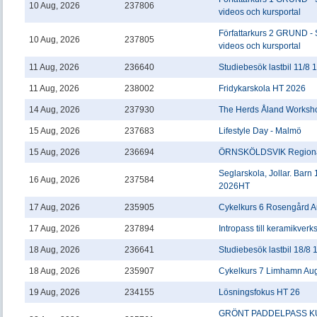
10 Aug, 2026
237806
videos och kursportal
Författarkurs 2 GRUND - 
10 Aug, 2026
237805
videos och kursportal
11 Aug, 2026
236640
Studiebesök lastbil 11/8 
11 Aug, 2026
238002
Fridykarskola HT 2026
14 Aug, 2026
237930
The Herds Åland Worksho
15 Aug, 2026
237683
Lifestyle Day - Malmö
15 Aug, 2026
236694
ÖRNSKÖLDSVIK Regional
Seglarskola, Jollar. Barn 
16 Aug, 2026
237584
2026HT
17 Aug, 2026
235905
Cykelkurs 6 Rosengård A
17 Aug, 2026
237894
Intropass till keramikver
18 Aug, 2026
236641
Studiebesök lastbil 18/8 
18 Aug, 2026
235907
Cykelkurs 7 Limhamn Aug
19 Aug, 2026
234155
Lösningsfokus HT 26
GRÖNT PADDELPASS K