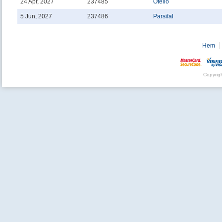
24 Apr, 2027
237485
Otello
5 Jun, 2027
237486
Parsifal
Hem
Copyrig