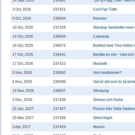
29 Sep, 2026
236982
”Du och jag, Livet” med 
3 Oct, 2026
237421
Così Fan Tutte
5 Oct, 2026
238004
Klunsen
10 Oct, 2026
237258
Standup Jarlsdotter med 
14 Oct, 2026
238006
Cataracta
16 Oct, 2026
236972
Bokfest med Ylva Hällen 
17 Oct, 2026
236442
Berätta en väv - Vävt och 
17 Oct, 2026
237422
Macbeth
3 Nov, 2026
238000
Vem bestämmer?
4 Nov, 2026
236098
Vad är det som är så jävl
13 Nov, 2026
238007
Storsjung
5 Dec, 2026
237438
Simson och Delila
23 Jan, 2027
237457
Flickan från Vilda Västern
20 Mar, 2027
237458
Silent Night
3 Apr, 2027
237459
Manon