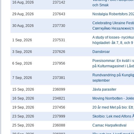
16 Aug, 2026
237142
och Smak
29 Aug, 2026
237643
Nostalgia Robertsfors 20
Celebrating Ukraine Festi
30 Aug, 2026
237730
Святкуймо Незалежність
A study of losses- nycirkus
1 Sep, 2026
237531
högstadiet- åk 7, 8, och 9
3 Sep, 2026
237626
Dansbroar
Poesisommar: En kväll i s
6 Sep, 2026
237956
på Kulturmagasinet i Låx
Rundvandring på Kungli
7 Sep, 2026
237381
september
15 Sep, 2026
236099
Jävla parasiter
16 Sep, 2026
234821
Moving Norrbotten - Jok
19 Sep, 2026
237456
20 år med Met på bio: Ett
23 Sep, 2026
237999
Skolbio: Lek med Alfons 
25 Sep, 2026
236088
Camac Harpafestival