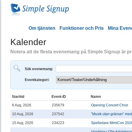
Om tjänsten
Funktioner och Pris
Mina Eve
Kalender
Notera att de flesta evenemang på Simple Signup är priv
Sök evenemang:
Eventkategori:
Starttid
Event-ID
Namn
6 Aug, 2026
235679
Opening Concert Choir
10 Aug, 2026
237542
”Musik utan gränser” me
15 Aug, 2026
234223
Spelledare MimiCon 202
Vandring i Olle Adolphson