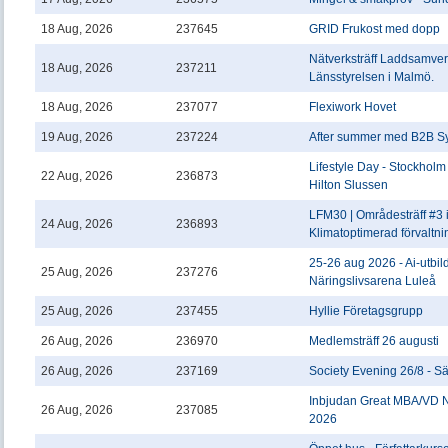
18 Aug, 2026
237645
GRID Frukost med dopp
Nätverksträff Laddsamve
18 Aug, 2026
237211
Länsstyrelsen i Malmö.
18 Aug, 2026
237077
Flexiwork Hovet
19 Aug, 2026
237224
After summer med B2B S
Lifestyle Day - Stockholm
22 Aug, 2026
236873
Hilton Slussen
LFM30 | Områdesträff #3
24 Aug, 2026
236893
Klimatoptimerad förvaltni
25-26 aug 2026 - Ai-utbil
25 Aug, 2026
237276
Näringslivsarena Luleå
25 Aug, 2026
237455
Hyllie Företagsgrupp
26 Aug, 2026
236970
Medlemsträff 26 augusti
26 Aug, 2026
237169
Society Evening 26/8 - S
Inbjudan Great MBA/VD N
26 Aug, 2026
237085
2026