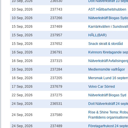
10 Sep, 2026
236530
Doit Nätverksträff 10 se
10 Sep, 2026
237743
AST: Hållbarhetshubben
10 Sep, 2026
237266
Nätverksträff Biogas Sydo
15 Sep, 2026
237469
Karriärkvällen i Sundsvall
15 Sep, 2026
237957
HÅLL(BAR)
15 Sep, 2026
237652
Snack skratt & stordåd
16 Sep, 2026
236791
Kvinnors företagande se
16 Sep, 2026
237315
Nätverksträff Avfallsingen
16 Sep, 2026
237284
Medlemsmöte valfrågor
16 Sep, 2026
237205
Mersmak Lund 16 septe
17 Sep, 2026
237679
Volvo Car Sörred
22 Sep, 2026
237275
Nätverksträff Biogas Syd
24 Sep, 2026
236531
Doit Nätverksträff 24 se
Rise & Shine Tema: Robus
24 Sep, 2026
237580
Framtidens organisatione
24 Sep, 2026
237489
Företagarfrukost 24 sept