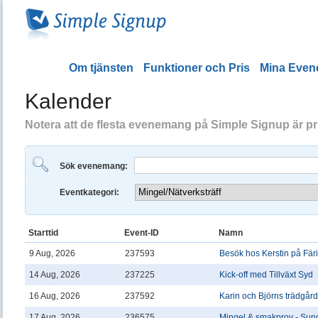
Om tjänsten
Funktioner och Pris
Mina Eve
Kalender
Notera att de flesta evenemang på Simple Signup är priv
Sök evenemang:
Eventkategori:
Starttid
Event-ID
Namn
9 Aug, 2026
237593
Besök hos Kerstin på Fär
14 Aug, 2026
237225
Kick-off med Tillväxt Syd
16 Aug, 2026
237592
Karin och Björns trädgård
17 Aug, 2026
236575
Mingel & smakprov - Sun