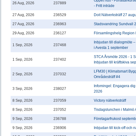
Öppet hus - Författarkurse
26 Aug, 2026
237889
- Fritt inträde
27 Aug, 2026
236529
Doit Nätverksträff 27 aug
27 Aug, 2026
236963
Stadsvandring Sundvall 2
29 Aug, 2026
236127
Församlingshelg Region 
Inbjudan till dialogmöte 
1 Sep, 2026
237468
i Avesta 1 september
STCA Årsmöte 2026 - 1 S
1 Sep, 2026
237402
Inbjudan till kräftskiva se
LFM30 | Klimatsmart Byg
2 Sep, 2026
237032
Områdesträff #4
Infomingel: Engagera di
3 Sep, 2026
238027
2026
8 Sep, 2026
237059
Victory nätverksträff
8 Sep, 2026
237052
Tisdagslunchen i Malmö 
9 Sep, 2026
236788
Företagarfrukost septemb
9 Sep, 2026
236906
Inbjudan till kick-off och n