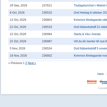
29 Sep, 2026
237621
Tisdagslunchen i Malmö 
8 Oct, 2026
236532
Doit Heldag 8 oktober 20
13 Oct, 2026
236803
Kvinnors företagande okt
22 Oct, 2026
236533
Doit Nätverksträff 22 okt
22 Oct, 2026
236984
Starta & Väx i Avesta
22 Oct, 2026
236987
Vill du bli mentor till nya
5 Nov, 2026
236534
Doit Nätverksträff 5 nov
18 Nov, 2026
236802
Kvinnors företagande no
« Previous
1
2
Next »
Hem
Copyrig