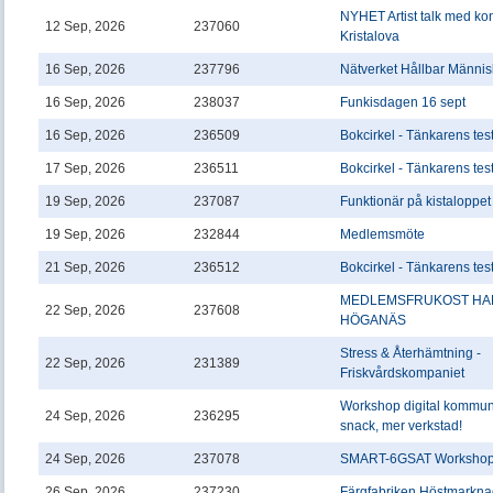
NYHET Artist talk med ko
12 Sep, 2026
237060
Kristalova
16 Sep, 2026
237796
Nätverket Hållbar Männis
16 Sep, 2026
238037
Funkisdagen 16 sept
16 Sep, 2026
236509
Bokcirkel - Tänkarens te
17 Sep, 2026
236511
Bokcirkel - Tänkarens te
19 Sep, 2026
237087
Funktionär på kistaloppe
19 Sep, 2026
232844
Medlemsmöte
21 Sep, 2026
236512
Bokcirkel - Tänkarens te
MEDLEMSFRUKOST HA
22 Sep, 2026
237608
HÖGANÄS
Stress & Återhämtning -
22 Sep, 2026
231389
Friskvårdskompaniet
Workshop digital kommuni
24 Sep, 2026
236295
snack, mer verkstad!
24 Sep, 2026
237078
SMART-6GSAT Workshop 
26 Sep, 2026
237230
Färgfabriken Höstmarkn