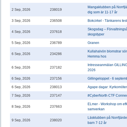
Mangaklubben på Norrfjär
2 Sep, 2026
238019
dig som är 11-17 år
3 Sep, 2026
236508
Bokcirkel - Tänkarens te
Skogsdag – Förvaltningsåt
4 Sep, 2026
237618
skogstyper
5 Sep, 2026
236789
Granen
Kullahalvön blomstrar sö
6 Sep, 2026
234286
Hemma hos
Intresseanmälan GILLIN
6 Sep, 2026
237182
2026
6 Sep, 2026
237156
Gillingeloppet - 6 septe
6 Sep, 2026
238013
Agape dagar: Kyrkomöte
7 Sep, 2026
237147
#CyberNorth CTF Connec
ELmer - Workshop om eff
8 Sep, 2026
237663
samverkan
Läsklubben på Norrfjärden
9 Sep, 2026
238020
barn 7-12 år