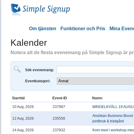
Om tjänsten
Funktioner och Pris
Mina Eve
Kalender
Notera att de flesta evenemang på Simple Signup är priv
Sök evenemang:
Eventkategori:
Starttid
Event-ID
Namn
10 Aug, 2026
237987
MINGELKVÄLL 19 AUGUST
Ansökan Business Boost f
12 Aug, 2026
235556
jordbruk & trädgård
14 Aug, 2026
237932
Kom med i workshop me