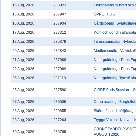
15 Aug, 2026
238023
Fryksdalens musteri och 
15 Aug, 2026
237907
ÖPPET HUS
16 Aug, 2026
237934
Gårdsloppis i Svartöstad
17 Aug, 2026
237312
Kom och gör din affärspl
17 Aug, 2026
235379
Intresseanmälan Nyföreta
20 Aug, 2026
232843
Medlemsmöte - Valkickoff
21 Aug, 2026
237088
Naturguidning: I Prins Eu
22 Aug, 2026
237089
Naturguidning: I Prins Eu
26 Aug, 2026
237118
Naturguidning: Tyresö slo
26 Aug, 2026
237590
CIGRE Paris Session – S
27 Aug, 2026
236506
Deep reading i Bergfelts
28 Aug, 2026
229855
Skördefest och Miljödaga
28 Aug, 2026
237264
Trygga Vuxna - Nattvand
GRÖNT PADDELPASS EX
30 Aug, 2026
235769
AUGUSTI 2026