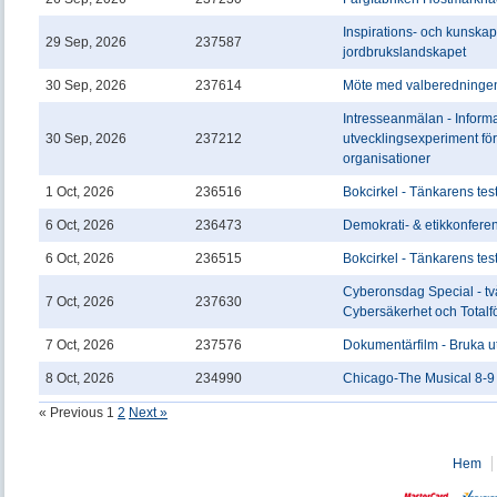
Inspirations- och kunskapst
29 Sep, 2026
237587
jordbrukslandskapet
30 Sep, 2026
237614
Möte med valberedningen 
Intresseanmälan - Informa
30 Sep, 2026
237212
utvecklingsexperiment för
organisationer
1 Oct, 2026
236516
Bokcirkel - Tänkarens te
6 Oct, 2026
236473
Demokrati- & etikkonfere
6 Oct, 2026
236515
Bokcirkel - Tänkarens te
Cyberonsdag Special - t
7 Oct, 2026
237630
Cybersäkerhet och Totalf
7 Oct, 2026
237576
Dokumentärfilm - Bruka ut
8 Oct, 2026
234990
Chicago-The Musical 8-9
« Previous
1
2
Next »
Hem