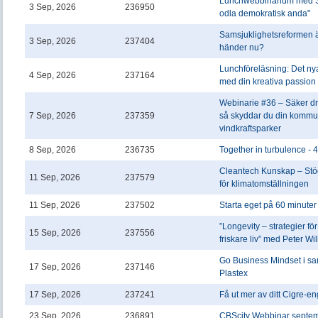
Lunchwebbinarium med So
3 Sep, 2026
236950
odla demokratisk anda"
Samsjuklighetsreformen 
3 Sep, 2026
237404
händer nu?
Lunchföreläsning: Det nya
4 Sep, 2026
237164
med din kreativa passion
Webinarie #36 – Säker drif
7 Sep, 2026
237359
så skyddar du din kommun
vindkraftsparker
8 Sep, 2026
236735
Together in turbulence - 
Cleantech Kunskap – Stöd
11 Sep, 2026
237579
för klimatomställningen
11 Sep, 2026
237502
Starta eget på 60 minuter
”Longevity – strategier för
15 Sep, 2026
237556
friskare liv” med Peter W
Go Business Mindset i s
17 Sep, 2026
237146
Plastex
17 Sep, 2026
237241
Få ut mer av ditt Cigre-
23 Sep, 2026
236891
CBScity Webbinar septe