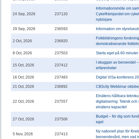
Informationsmöte om sa
24 Sep, 2026
237120
Cykelfrämjandet om cykel
nybörjare
29 Sep, 2026
236593
Information om styrelseut
Folkbildningens forskning
2 Oct, 2026
236920
demokratiserande folkbil
8 Oct, 2026
237503
Starta eget på 60 minuter
I skuggan av beroendet 
15 Oct, 2026
237412
erfarenheter
16 Oct, 2026
237483
Digital ViSa-konferens 2
21 Oct, 2026
236892
CBScity Webbinar oktobe
Elnätens hållbara tekniku
22 Oct, 2026
237557
digitalisering: Teknik och 
elnätens kapacitet
Budget – för dig som funde
27 Oct, 2026
237506
eget
Ny nationell plan för för
5 Nov, 2026
237413
beroendevård, men vad 