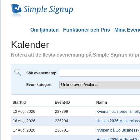
Om tjänsten
Funktioner och Pris
Mina Eve
Kalender
Notera att de flesta evenemang på Simple Signup är priv
Sök evenemang:
Eventkategori:
Starttid
Event-ID
Namn
13 Aug, 2026
237799
Kvinnan och jordens heli
16 Aug, 2026
236294
Hösten 2026 Masterclass 
17 Aug, 2026
236701
Nyfiken på Go Business?
Hösten 2026 M Picaut St