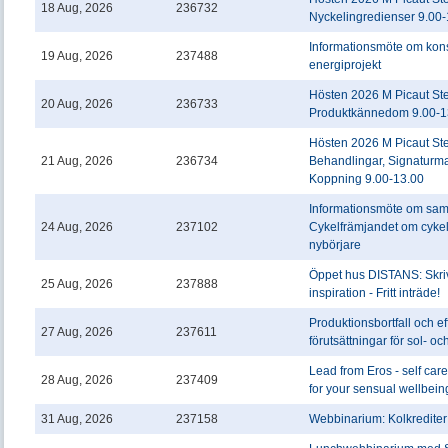
18 Aug, 2026
236732
Nyckelingredienser 9.00
Informationsmöte om kons
19 Aug, 2026
237488
energiprojekt
Hösten 2026 M Picaut St
20 Aug, 2026
236733
Produktkännedom 9.00-1
Hösten 2026 M Picaut St
21 Aug, 2026
236734
Behandlingar, Signaturm
Koppning 9.00-13.00
Informationsmöte om sa
24 Aug, 2026
237102
Cykelfrämjandet om cykel
nybörjare
Öppet hus DISTANS: Skriv
25 Aug, 2026
237888
inspiration - Fritt inträde!
Produktionsbortfall och ef
27 Aug, 2026
237611
förutsättningar för sol- och
Lead from Eros - self car
28 Aug, 2026
237409
for your sensual wellbein
31 Aug, 2026
237158
Webbinarium: Kolkrediter 