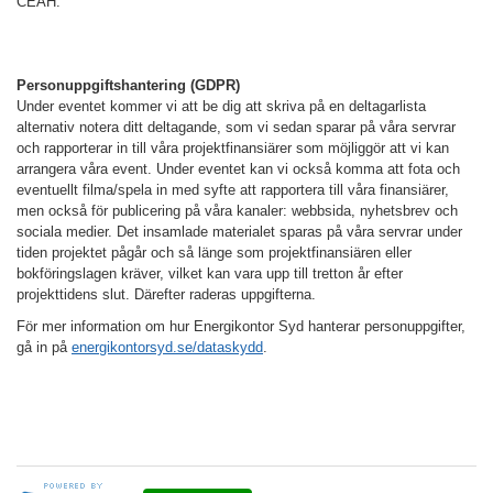
CEAH.
Personuppgiftshantering (GDPR)
Under eventet kommer vi att be dig att skriva på en deltagarlista
alternativ notera ditt deltagande, som vi sedan sparar på våra servrar
och rapporterar in till våra projektfinansiärer som möjliggör att vi kan
arrangera våra event. Under eventet kan vi också komma att fota och
eventuellt filma
/spela in
med syfte att rapportera till våra finansiärer,
men också för publicering på våra kanaler: webbsida, nyhetsbrev och
sociala medier. Det insamlade materialet sparas på våra servrar under
tiden projektet pågår och så länge som projektfinansiären eller
bokföringslagen kräver, vilket kan vara upp till tretton år efter
projekttidens slut. Därefter raderas uppgifterna.
För mer information om hur Energikontor Syd hanterar personuppgifter,
gå in på
energikontorsyd.se/dataskydd
.