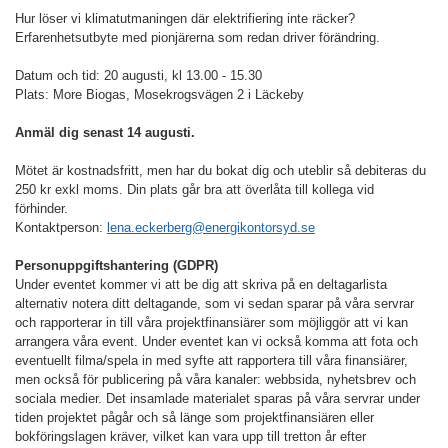
Hur löser vi klimatutmaningen där elektrifiering inte räcker?
Erfarenhetsutbyte med pionjärerna som redan driver förändring.
Datum och tid: 20 augusti, kl 13.00 - 15.30
Plats: More Biogas, Mosekrogsvägen 2 i Läckeby
Anmäl dig senast 14 augusti.
Mötet är kostnadsfritt, men har du bokat dig och uteblir så debiteras du
250 kr exkl moms. Din plats går bra att överlåta till kollega vid
förhinder.
Kontaktperson:
lena.eckerberg@energikontorsyd.se
Personuppgiftshantering (GDPR)
Under eventet kommer vi att be dig att skriva på en deltagarlista
alternativ notera ditt deltagande, som vi sedan sparar på våra servrar
och rapporterar in till våra projektfinansiärer som möjliggör att vi kan
arrangera våra event. Under eventet kan vi också komma att fota och
eventuellt filma
/spela in
med syfte att rapportera till våra finansiärer,
men också för publicering på våra kanaler: webbsida, nyhetsbrev och
sociala medier. Det insamlade materialet sparas på våra servrar under
tiden projektet pågår och så länge som projektfinansiären eller
bokföringslagen kräver, vilket kan vara upp till tretton år efter