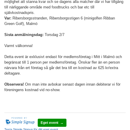
möjlighet att stanna kvar och se dagens alla matcher där vi har tillgång
till närliggande område med foodtrucks och bar etc till
självkostnadspris.
Var:
Ribersborgsstranden, Ribersborgsstigen 6 (minigolfen Ribban
Green Golf), Malmö
Sista anmälningsdag:
Torsdag 2/7
Varmt välkomna!
Detta event är exklusivt endast för medlemsföretag i Mitt i Malmö och
begränsat till 1 person per medlemsföretag. Önskar fler än en person
närvara från ert företag så går det bra till en kostnad av 625 kr/extra
deltagare.
Observera!
Om man inte avbokar senast dagen innan debiterar vi för
föreningens kostnad vid no-show.
Eget event →
Testa Simple Signup för ditt eget event