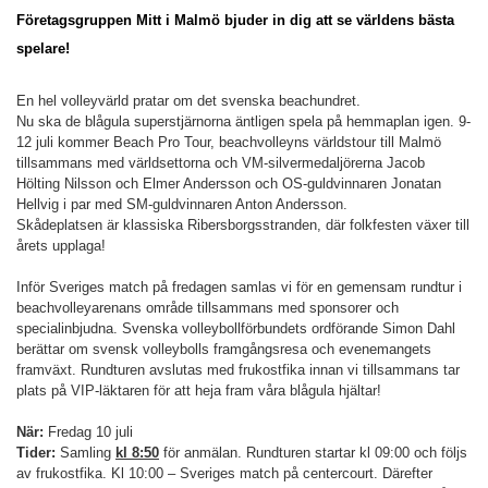
Företagsgruppen Mitt i Malmö bjuder in dig att se världens bästa
spelare!
En hel volleyvärld pratar om det svenska beachundret.
Nu ska de blågula superstjärnorna äntligen spela på hemmaplan igen. 9-
12 juli kommer Beach Pro Tour, beachvolleyns världstour till Malmö
tillsammans med världsettorna och VM-silvermedaljörerna Jacob
Hölting Nilsson och Elmer Andersson och OS-guldvinnaren Jonatan
Hellvig i par med SM-guldvinnaren Anton Andersson.
Skådeplatsen är klassiska Ribersborgsstranden, där folkfesten växer till
årets upplaga!
Inför Sveriges match på fredagen samlas vi för en gemensam rundtur i
beachvolleyarenans område tillsammans med sponsorer och
specialinbjudna. Svenska volleybollförbundets ordförande Simon Dahl
berättar om svensk volleybolls framgångsresa och evenemangets
framväxt. Rundturen avslutas med frukostfika innan vi tillsammans tar
plats på VIP-läktaren för att heja fram våra blågula hjältar!
När:
Fredag 10 juli
Tider:
Samling
kl 8:50
för anmälan. Rundturen startar kl 09:00 och följs
av frukostfika.
Kl 10:00 – Sveriges match på centercourt.
Därefter