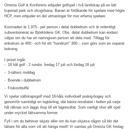
Orresta Golf & Konferens erbjuder golfspel i två landskap på en lätt
kuperad park och skogsbana. Banan är förlåtande för spelare med högre
HCP, men erbjuder en del utmaningar för mer erfarna spelare.
Kostnaden är 1.975:- per person i delat dubbelrum och är ordentligt
subventionerat av Björklidens GK. Obs, delat dubbelrum kan endast
väljas om du har en namngiven person att dela med.
Tillägg för
enkelrum är 400:- och för ett "hundrum" 300:-, som görs som en separat
bokning.
I priset ingår;
- 18 hål golf - 2 rundor, fredag 17 juli och lördag 18 juli
- 3-rätters middag
- Boende i dubbelrum
- Frukostbuffé
Vi spelar sällskapsgolf med 18-håls individuell poäng-bogey och
genomför samtidigt en lagtävling, där bästa resultatet i bollen på varje
hål räknas och läggs ihop till ett lagresultat. Som vanligt sker allt spel
under mycket lättsamma former.
Fyll i om du behöver skjuts eller om du kan skjutsa någon så blir det
lättare för alla som vill att hänga med!! Vi samlas på Orresta GK fredag