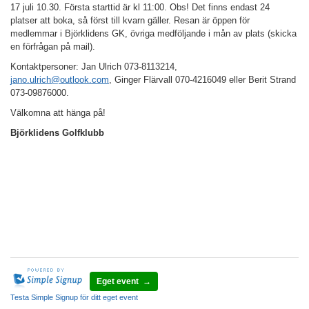
17 juli 10.30.
Första starttid är kl 11:00. Obs! Det finns endast 24
platser att boka, så först till kvarn gäller. Resan är öppen för
medlemmar i Björklidens GK, övriga medföljande i mån av plats (skicka
en förfrågan på mail).
Kontaktpersoner:
Jan Ulrich 073-8113214,
jano.ulrich@outlook.com
,
Ginger Flärvall 070-4216049 eller Berit Strand
073-09876000
.
Välkomna att hänga på!
Björklidens Golfklubb
Eget event →
Testa Simple Signup för ditt eget event