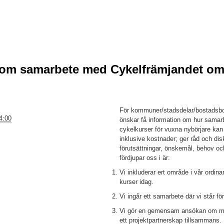
om samarbete med Cykelfrämjandet om 
För kommuner/stadsdelar/bostadsbo
4:00
önskar få information om hur sama
cykelkurser för vuxna nybörjare kan g
inklusive kostnader; ger råd och di
förutsättningar, önskemål, behov o
fördjupar oss i är:
Vi inkluderar ert område i vår ordina
kurser idag.
Vi ingår ett samarbete där vi står för
Vi gör en gemensam ansökan om mede
ett projektpartnerskap tillsammans.