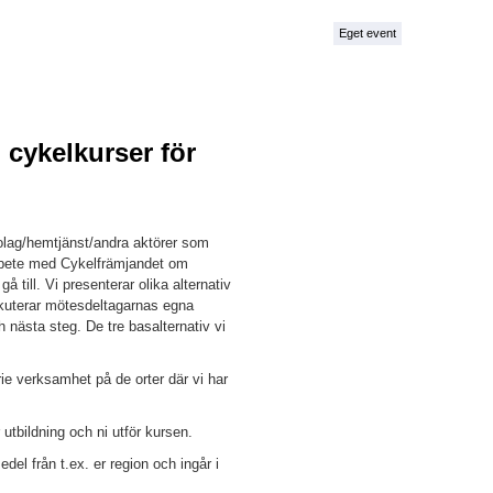
Eget event
cykelkurser för
lag/hemtjänst/andra aktörer som
rbete med Cykelfrämjandet om
å till. Vi presenterar olika alternativ
skuterar mötesdeltagarnas egna
ch nästa steg.
De tre basalternativ vi
rie verksamhet på de orter där vi har
 utbildning och ni utför kursen.
l från t.ex. er region och ingår i