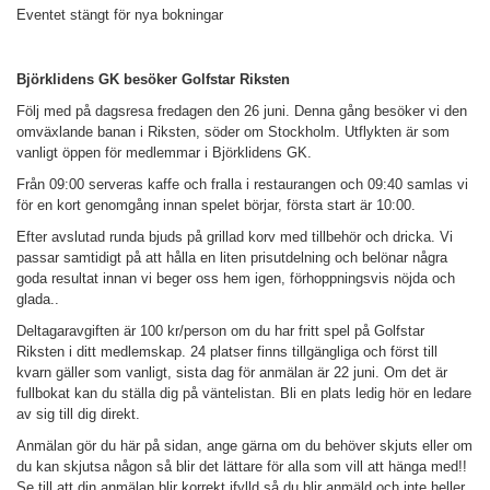
Eventet stängt för nya bokningar
Björklidens GK besöker Golfstar Riksten
Följ med på dagsresa fredagen den 26 juni. Denna gång besöker vi den
omväxlande banan i Riksten, söder om Stockholm. Utflykten är som
vanligt öppen för medlemmar i Björklidens GK.
Från 09:00 serveras kaffe och fralla i restaurangen och 09:40 samlas vi
för en kort genomgång innan spelet börjar, f
örsta start är
10:00
.
Efter avslutad runda bjuds på grillad korv med tillbehör och dricka. Vi
passar samtidigt på att hålla en liten prisutdelning och belönar några
goda resultat innan vi beger oss hem igen, förhoppningsvis nöjda och
glada..
Deltagaravgiften är 100 kr/person om du har fritt spel på Golfstar
Riksten i ditt medlemskap.
2
4 platser finns tillgängliga och först till
kvarn gäller som vanligt, sista dag för anmälan är 22 juni. Om det är
fullbokat kan du ställa dig på väntelistan. Bli en plats ledig hör en ledare
av sig till dig direkt.
Anmälan gör du här på sidan, a
nge gärna om du behöver skjuts eller om
du kan skjutsa någon så blir det lättare för alla som vill att hänga med!!
Se till att din anmälan blir korrekt ifylld så du blir anmäld och inte heller