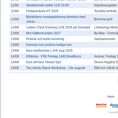
11/08
Studiebesök lastbil 11/8 10:00
Köpetorpsgatan 
11/08
Fridykarskola HT 2026
Torvalla simhall
Björklidens onsdagsträning utomhus med
12/08
Bromma golf
Johan - ...
12/08
Ladies Track Evening 12/8 2026 på Sviestad
Linköpings Motor
12/08
Mot Vätternrundan 2027
By Bike - Formv
13/08
Picknik och kubb-turnering
Spetsamossen
13/08
Kvinnan och jordens heliga rum
13/08
Nya medlemmar LJVK aug 2026
14/08
Elfsborg - VSK Fredag 14/8 Direktbuss
Avresa: Fredag 1
14/08
Kick-off med Tillväxt Syd
Örums Nygård Ö
14/08
The Herds Åland Workshop - 14e augusti
ÅMI och Vårdö s
Hem
Copyrig