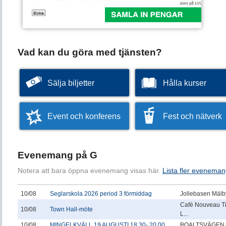
Vad kan du göra med tjänsten?
Sälja biljetter
Hålla kurser
Event och konferens
Fest och nätverk
Evenemang på G
Notera att bara öppna evenemang visas här.
Lista fler eveneman
10/08
Seglarskola 2026 period 3 förmiddag
Jollebasen Mälby
Café Nouveau T
10/08
Town Hall-möte
L...
10/08
MINGELKVÄLL 19 AUGUSTI 18.30- 20.00
BOALTSVÄGEN 