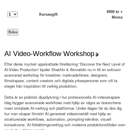
4900 kr +
Kursavgift
Moms
AI Video-Workflow Workshop
🎬
Efter deras mycket uppskattade föreläsning “Discover the Next Level of
AI-Video Production” bjuder Shakhlo & Akmalidin nu in till en exklusiv
avancerad workshop för kreatörer, marknadsförare, designers,
filmskapare, content creators och digitala yrkespersoner som vill ta
steget från inspiration till verklig produktion.
Detta är en praktisk djupdykning i hur professionella AI-videoskapare
idag bygger avancerade workflows med hjälp av några av branschens
mest omtalade AI-verktyg och plattformar. Under dagen får du lära dig
hur man skapar filmiskt AI-genererat videoinnehåll med hjälp av
strukturerade workflows, automation, prompting-tekniker, visuell
konsekvens, AI-förbättringsverktyg och moderna produktionsflöden som