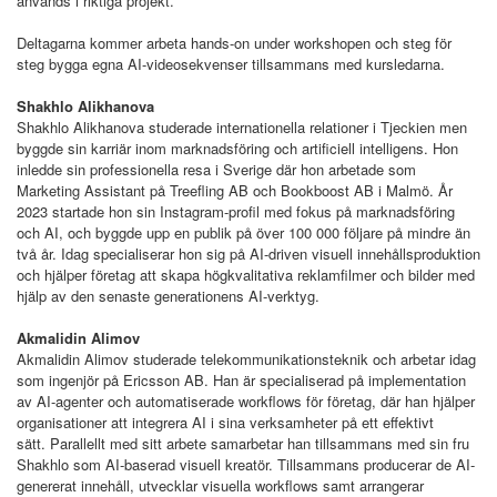
används i riktiga projekt.
Deltagarna kommer arbeta hands-on under workshopen och steg för
steg bygga egna AI-videosekvenser tillsammans med kursledarna.
Shakhlo Alikhanova
Shakhlo Alikhanova studerade internationella relationer i Tjeckien men
byggde sin karriär inom marknadsföring och artificiell intelligens. Hon
inledde sin professionella resa i Sverige där hon arbetade som
Marketing Assistant på Treefling AB och Bookboost AB i Malmö. År
2023 startade hon sin Instagram-profil med fokus på marknadsföring
och AI, och byggde upp en publik på över 100 000 följare på mindre än
två år. Idag specialiserar hon sig på AI-driven visuell innehållsproduktion
och hjälper företag att skapa högkvalitativa reklamfilmer och bilder med
hjälp av den senaste generationens AI-verktyg.
Akmalidin Alimov
Akmalidin Alimov studerade telekommunikationsteknik och arbetar idag
som ingenjör på Ericsson AB. Han är specialiserad på implementation
av AI-agenter och automatiserade workflows för företag, där han hjälper
organisationer att integrera AI i sina verksamheter på ett effektivt
sätt. Parallellt med sitt arbete samarbetar han tillsammans med sin fru
Shakhlo som AI-baserad visuell kreatör. Tillsammans producerar de AI-
genererat innehåll, utvecklar visuella workflows samt arrangerar