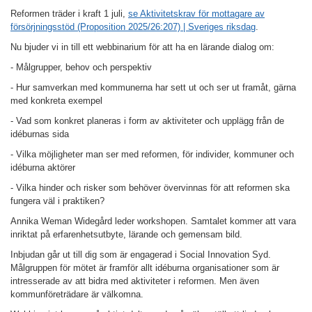
Reformen träder i kraft 1 juli,
se Aktivitetskrav för mottagare av
försörjningsstöd (Proposition 2025/26:207) | Sveriges riksdag
.
Nu bjuder vi in till ett webbinarium för att ha en lärande dialog om:
- Målgrupper, behov och perspektiv
- Hur samverkan med kommunerna har sett ut och ser ut framåt, gärna
med konkreta exempel
- Vad som konkret planeras i form av aktiviteter och upplägg från de
idéburnas sida
- Vilka möjligheter man ser med reformen, för individer, kommuner och
idéburna aktörer
- Vilka hinder och risker som behöver övervinnas för att reformen ska
fungera väl i praktiken?
Annika Weman Widegård leder workshopen.
Samtalet kommer att vara
inriktat på erfarenhetsutbyte, lärande och gemensam bild.
Inbjudan går ut till dig som är engagerad i Social Innovation Syd.
Målgruppen för mötet är framför allt idéburna organisationer som är
intresserade av att bidra med aktiviteter i reformen. Men även
kommunföreträdare är välkomna.