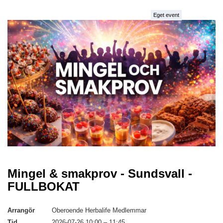
Eget event
Mingel & smakprov - Sundsvall -
FULLBOKAT
Arrangör
Oberoende Herbalife Medlemmar
Tid
2026-07-26 10:00
–
11:45