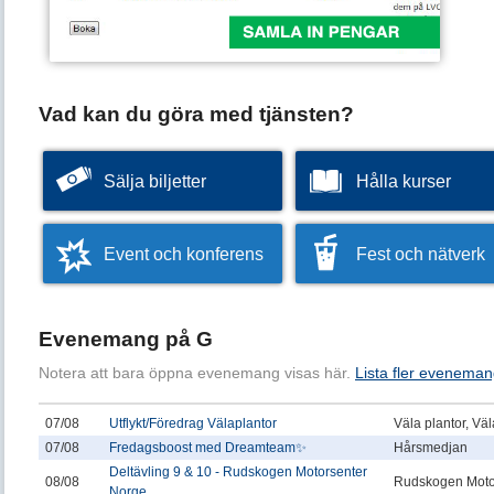
Vad kan du göra med tjänsten?
Sälja biljetter
Hålla kurser
Event och konferens
Fest och nätverk
Evenemang på G
Notera att bara öppna evenemang visas här.
Lista fler eveneman
07/08
Utflykt/Föredrag Välaplantor
Väla plantor, Vä
07/08
Fredagsboost med Dreamteam✨
Hårsmedjan
Deltävling 9 & 10 - Rudskogen Motorsenter
08/08
Rudskogen Moto
Norge...