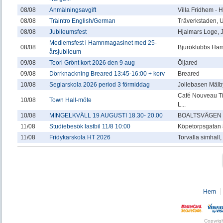
08/08
Anmälningsavgift
Villa Fridhem -
08/08
Träintro English/German
Träverkstaden,
08/08
Jubileumsfest
Hjalmars Loge, 
Medlemsfest i Hamnmagasinet med 25-
08/08
Bjuröklubbs Ha
årsjubileum
09/08
Teori Grönt kort 2026 den 9 aug
Öijared
09/08
Dörrknackning Breared 13:45-16:00 + korv
Breared
10/08
Seglarskola 2026 period 3 förmiddag
Jollebasen Mälby
Café Nouveau T
10/08
Town Hall-möte
L...
10/08
MINGELKVÄLL 19 AUGUSTI 18.30- 20.00
BOALTSVÄGEN 
11/08
Studiebesök lastbil 11/8 10:00
Köpetorpsgatan 
11/08
Fridykarskola HT 2026
Torvalla simhall
Hem
Copyrig