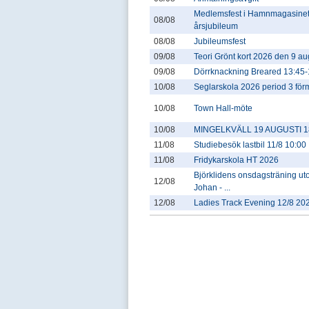
Medlemsfest i Hamnmagasinet
08/08
årsjubileum
08/08
Jubileumsfest
09/08
Teori Grönt kort 2026 den 9 au
09/08
Dörrknackning Breared 13:45-
10/08
Seglarskola 2026 period 3 fö
10/08
Town Hall-möte
10/08
MINGELKVÄLL 19 AUGUSTI 18
11/08
Studiebesök lastbil 11/8 10:00
11/08
Fridykarskola HT 2026
Björklidens onsdagsträning u
12/08
Johan - ...
12/08
Ladies Track Evening 12/8 20