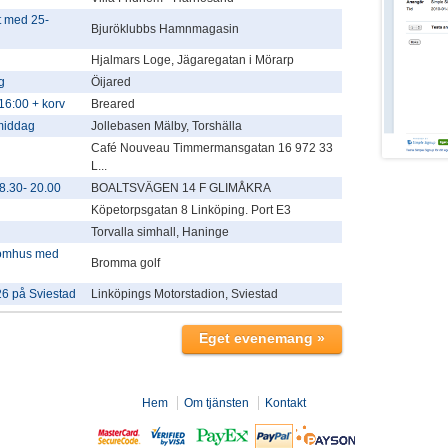
 med 25-
Bjuröklubbs Hamnmagasin
Hjalmars Loge, Jägaregatan i Mörarp
g
Öijared
16:00 + korv
Breared
rmiddag
Jollebasen Mälby, Torshälla
Café Nouveau Timmermansgatan 16 972 33
L...
.30- 20.00
BOALTSVÄGEN 14 F GLIMÅKRA
Köpetorpsgatan 8 Linköping. Port E3
Torvalla simhall, Haninge
tomhus med
Bromma golf
26 på Sviestad
Linköpings Motorstadion, Sviestad
Hem
Om tjänsten
Kontakt