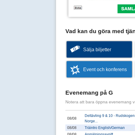
Vad kan du göra med tjä
Sälja biljetter
Event och konferens
Evenemang på G
Notera att bara öppna evenemang v
Deltävling 9 & 10 - Rudskogen
08/08
Norge...
08/08
Träintro English/German
08/08
Anmälningsavgift