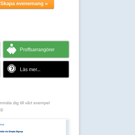
Proffsarrangörer
Läs mer...
anmäla dig till vårt exempel
g: