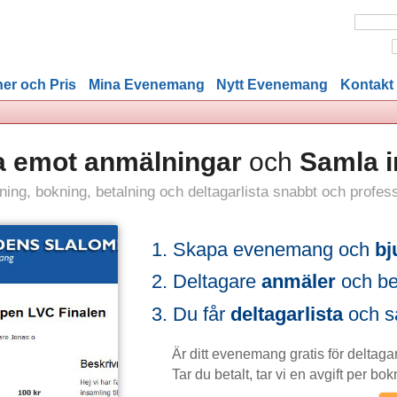
er och Pris
Mina Evenemang
Nytt Evenemang
Kontakt
 Ta emot anmälningar
och
Samla i
ljning, bokning, betalning och deltagarlista snabbt och profess
Skapa evenemang och
bj
Deltagare
anmäler
och bet
Du får
deltagarlista
och sä
Är ditt evenemang gratis för deltagar
Tar du betalt, tar vi en avgift per bok