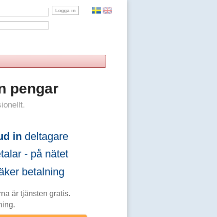
n pengar
ionellt.
ud in
deltagare
alar - på nätet
ker betalning
na är tjänsten gratis.
ning.