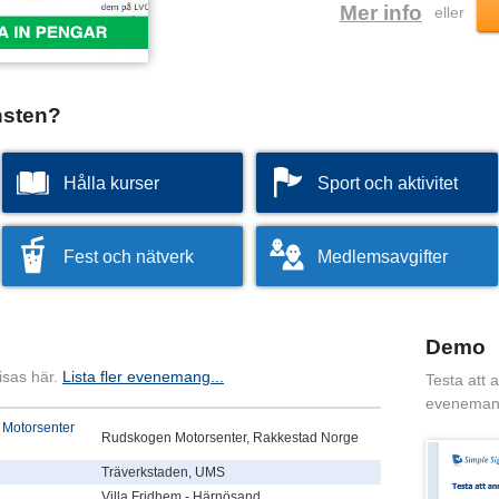
Mer info
eller
nsten?
Hålla kurser
Sport och aktivitet
Fest och nätverk
Medlemsavgifter
Demo
isas här.
Lista fler evenemang...
Testa att 
eveneman
 Motorsenter
Rudskogen Motorsenter, Rakkestad Norge
Träverkstaden, UMS
Villa Fridhem - Härnösand