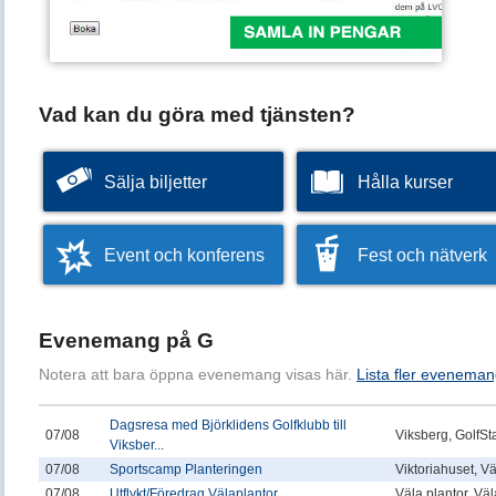
Vad kan du göra med tjänsten?
Sälja biljetter
Hålla kurser
Event och konferens
Fest och nätverk
Evenemang på G
Notera att bara öppna evenemang visas här.
Lista fler eveneman
Dagsresa med Björklidens Golfklubb till
07/08
Viksberg, GolfSt
Viksber...
07/08
Sportscamp Planteringen
Viktoriahuset, V
07/08
Utflykt/Föredrag Välaplantor
Väla plantor, Vä