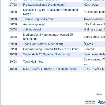
07/08
Fredagsboost med Dreamteam✨
Hårsmedjan
Deltävling 9 & 10 - Rudskogen Motorsenter
08/08
Rudskogen Moto
Norge...
08/08
Träintro English/German
Träverkstaden,
08/08
Anmälningsavgift
Villa Fridhem -
08/08
Jubileumsfest
Hjalmars Loge, 
Medlemsfest i Hamnmagasinet med 25-
08/08
Bjuröklubbs Ha
årsjubileum
09/08
Teori Grönt kort 2026 den 9 aug
Öijared
09/08
Dörrknackning Breared 13:45-16:00 + korv
Breared
10/08
Seglarskola 2026 period 3 förmiddag
Jollebasen Mälby
Café Nouveau T
10/08
Town Hall-möte
L...
10/08
MINGELKVÄLL 19 AUGUSTI 18.30- 20.00
BOALTSVÄGEN 
Hem