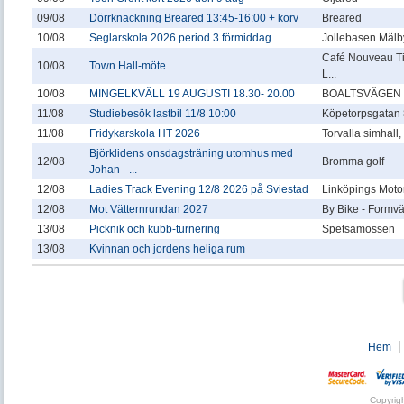
09/08
Dörrknackning Breared 13:45-16:00 + korv
Breared
10/08
Seglarskola 2026 period 3 förmiddag
Jollebasen Mälby
Café Nouveau T
10/08
Town Hall-möte
L...
10/08
MINGELKVÄLL 19 AUGUSTI 18.30- 20.00
BOALTSVÄGEN 
11/08
Studiebesök lastbil 11/8 10:00
Köpetorpsgatan 
11/08
Fridykarskola HT 2026
Torvalla simhall
Björklidens onsdagsträning utomhus med
12/08
Bromma golf
Johan - ...
12/08
Ladies Track Evening 12/8 2026 på Sviestad
Linköpings Motor
12/08
Mot Vätternrundan 2027
By Bike - Formv
13/08
Picknik och kubb-turnering
Spetsamossen
13/08
Kvinnan och jordens heliga rum
Hem
Copyrig