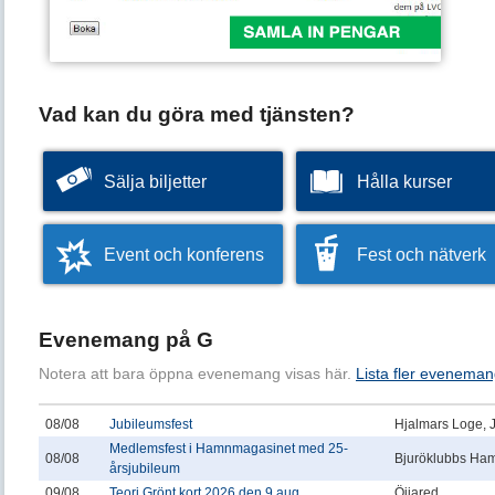
Vad kan du göra med tjänsten?
Sälja biljetter
Hålla kurser
Event och konferens
Fest och nätverk
Evenemang på G
Notera att bara öppna evenemang visas här.
Lista fler eveneman
08/08
Jubileumsfest
Hjalmars Loge, 
Medlemsfest i Hamnmagasinet med 25-
08/08
Bjuröklubbs Ha
årsjubileum
09/08
Teori Grönt kort 2026 den 9 aug
Öijared