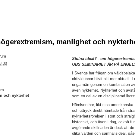
högerextremism, manlighet och nykterh
rum
Stulna ideal? - om högerextremis
3:00
OBS SEMINARIET ÄR PÅ ENGEL
I Sverige har frågan om våldsbejak
aktivklubbar blivit allt mer aktuell. 
unga män genom en kombination av f
om
även nykterhet. Nykterhet och avstå
m och nykterhet
som en del av en disciplinerad livsst
Rörelsen har, likt sina amerikanska 
och uttryck direkt hämtade från stra
nykterhetsrörelsen i stort och straig
historiskt, och även i dag, också f
avgörande skillnaden är dock att de 
olika värden och samhällsideal, sås