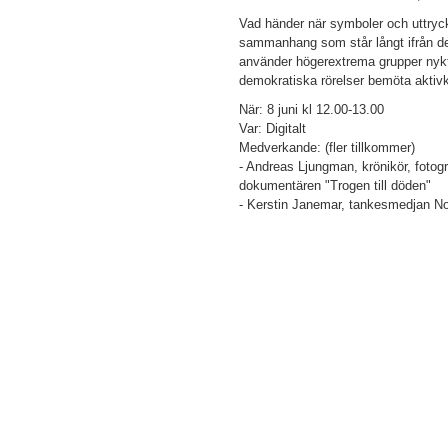
Vad händer när symboler och uttryc
sammanhang som står långt ifrån de
använder högerextrema grupper nyk
demokratiska rörelser bemöta aktiv
När: 8 juni kl 12.00-13.00
Var: Digitalt
Medverkande: (fler tillkommer)
- Andreas Ljungman, krönikör, fotog
dokumentären "Trogen till döden"
- Kerstin Janemar, tankesmedjan N