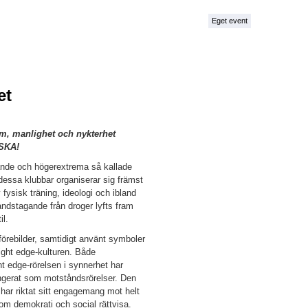
Eget event
et
m, manlighet och nykterhet
SKA!
ande och högerextrema så kallade
I dessa klubbar organiserar sig främst
ysisk träning, ideologi och ibland
ndstagande från droger lyfts fram
il.
förebilder, samtidigt använt symboler
ight edge-kulturen. Både
ht edge-rörelsen i synnerhet har
ungerat som motståndsrörelser. Den
har riktat sitt engagemang mot helt
om demokrati och social rättvisa.