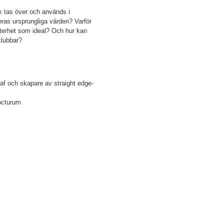
k tas över och används i
ras ursprungliga värden? Varför
terhet som ideal? Och hur kan
klubbar?
raf och skapare av straight edge-
octurum