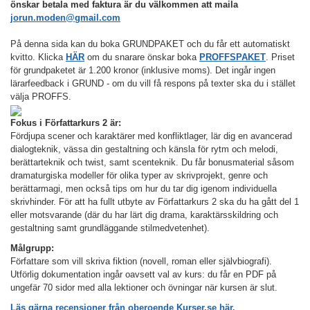
önskar betala med faktura är du välkommen att maila
jorun.moden@gmail.com
På denna sida kan du boka GRUNDPAKET och du får ett automatiskt
kvitto. Klicka
HÄR
om du snarare önskar boka
PROFFSPAKET
. Priset
för grundpaketet är 1.200 kronor (inklusive moms).
Det ingår ingen
lärarfeedback i GRUND - om du vill få respons på texter ska du i stället
välja PROFFS.
Fokus i Författarkurs 2 är:
Fördjupa scener och karaktärer med konfliktlager, lär dig en avancerad
dialogteknik, vässa din gestaltning och känsla för rytm och melodi,
berättarteknik och twist, samt scenteknik. Du får bonusmaterial såsom
dramaturgiska modeller för olika typer av skrivprojekt, genre och
berättarmagi, men också tips om hur du tar dig igenom individuella
skrivhinder. För att ha fullt utbyte av Författarkurs 2 ska du ha gått del 1
eller motsvarande (där du har lärt dig drama, karaktärsskildring och
gestaltning samt grundläggande stilmedvetenhet).
Målgrupp:
Författare som vill skriva fiktion (novell, roman eller självbiografi).
Utförlig dokumentation ingår oavsett val av kurs: du får en PDF på
ungefär 70 sidor med alla lektioner och övningar när kursen är slut.
Läs gärna recensioner från oberoende Kurser.se här.