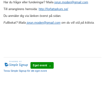
Har du frågor eller funderingar? Maila
jorun.moden@gmail.com
Till arrangörens hemsida:
http://forfattarkurs.se/
Du anmäler dig via länken överst på sidan.
Fullbokat? Maila
jorun.moden@gmail.com
om du vill stå på kölista.
Eget event →
Testa Simple Signup för ditt eget event
Hjälp med bokningen
|
Köpvillkor
Copyright © 2015. Simple Signup AB.