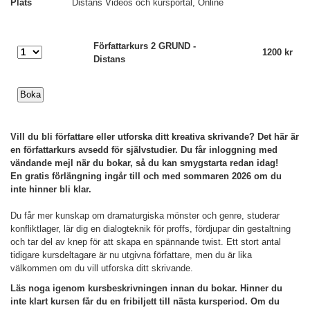
Plats
Distans Videos och kursportal, Online
Författarkurs 2 GRUND -
1200 kr
Distans
Vill du bli författare eller utforska ditt kreativa skrivande? Det här är
en författarkurs avsedd för självstudier. Du får inloggning med
vändande mejl när du bokar, så du kan smygstarta redan idag!
En gratis förlängning ingår till och med sommaren 2026 om du
inte hinner bli klar.
Du får mer kunskap om dramaturgiska mönster och genre, studerar
konfliktlager, lär dig en dialogteknik för proffs, fördjupar din gestaltning
och tar del av knep för att skapa en spännande twist.
Ett stort antal
tidigare kursdeltagare är nu utgivna författare, men du är lika
välkommen om du vill utforska ditt skrivande.
Läs noga igenom kursbeskrivningen innan du bokar.
Hinner du
inte klart kursen får du en fribiljett till nästa kursperiod. Om du