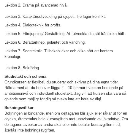
Lektion 2. Drama på avancerad nivå.
Lektion 3.
Karaktärsutveckling på djupet. Tre lager konflikt.
Lektion 4. Dialogteknik för proffs.
Lektion 5. Fördjupning/ Gestaltning. Att utveckla din stil från olika håll.
Lektion 6. Berättarknep, polaritet och vändning.
Lektion 7. Scenteknik. Tillbakablickar och olika sätt att hantera
kronologi.
Lektion 8. Bokförlag.
Studietakt och schema
Grundkursen är flexibel, du studerar och skriver på dina egna tider.
Räkna med att du behöver lägga 2 – 10 timmar i veckan beroende på
ambitionsnivå och individuell studietakt. Jag vill att kursen ska vara så
givande som möjligt för dig så tveka inte att höra av dig!
Bokningsvillkor
Bokningen är bindande, men om deltagaren blir sjuk eller råkar ut för en
olycka, återbetalas hela kursavgiften mot uppvisande av läkarintyg. Om
deltagaren avbokar av andra skäl eller inte betalar kursavgiften i tid,
återfås inte bokningsavgiften.