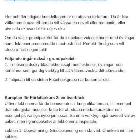
Fler och fler tidigare kursdeltagare är nu utgivna författare. Du är lika
välkommen oavsett om du vill vässa en novell eller romanidé, eller
utveckla skrivandet för nöjes skull.
Om du väljer grundpaketet får du inspelade videolektioner med övningar
samt lektioner presenterade i text och bild. Perfekt för dig som vill
studera helt i egen takt!
Följande ingår också i grundpaketet:
1. En lösenordsskyddad lektionssajt med lektioner, övningar och
kortfilmer som ger dig verktyg till att vidareutveckla ditt skrivande,.
2. Inbjudan till en sluten Facebookgrupp när kursen är slut.
Kursplan för Författarkurs 2: en överblick
Utöver lektionerna får du bonusmaterial kring olika teman, till exempel
dramaturgiska modeller, knep för att skapa mörka karaktärer och
exempel på vanliga nybörjarmissar. Samma verktyg ingår oavsett val av
paket, men i grundpaketet är lektionerna inspelade.
Lektion 1. Uppvärmning. Studieplanering och skrivtid. Omskola din inre
kritiker.