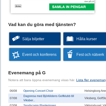
Vad kan du göra med tjänsten?
Sälja biljetter
Hålla kurser
Event och konferens
Fest och nätverk
Evenemang på G
Notera att bara öppna evenemang visas här.
Lista fler eveneman
06/08
Opening Concert Choir
Helsingborg Are
Dagsresa med Björklidens Golfklubb till
07/08
Viksberg, GolfSt
Viksber...
07/08
Sportscamp Planteringen
Viktoriahuset, V