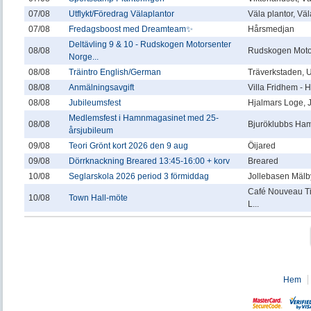
07/08
Utflykt/Föredrag Välaplantor
Väla plantor, Vä
07/08
Fredagsboost med Dreamteam✨
Hårsmedjan
Deltävling 9 & 10 - Rudskogen Motorsenter
08/08
Rudskogen Moto
Norge...
08/08
Träintro English/German
Träverkstaden,
08/08
Anmälningsavgift
Villa Fridhem -
08/08
Jubileumsfest
Hjalmars Loge, 
Medlemsfest i Hamnmagasinet med 25-
08/08
Bjuröklubbs Ha
årsjubileum
09/08
Teori Grönt kort 2026 den 9 aug
Öijared
09/08
Dörrknackning Breared 13:45-16:00 + korv
Breared
10/08
Seglarskola 2026 period 3 förmiddag
Jollebasen Mälby
Café Nouveau T
10/08
Town Hall-möte
L...
Hem