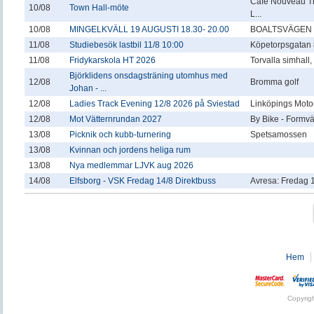
Café Nouveau T
10/08
Town Hall-möte
L...
10/08
MINGELKVÄLL 19 AUGUSTI 18.30- 20.00
BOALTSVÄGEN 
11/08
Studiebesök lastbil 11/8 10:00
Köpetorpsgatan 
11/08
Fridykarskola HT 2026
Torvalla simhall
Björklidens onsdagsträning utomhus med
12/08
Bromma golf
Johan - ...
12/08
Ladies Track Evening 12/8 2026 på Sviestad
Linköpings Motor
12/08
Mot Vätternrundan 2027
By Bike - Formv
13/08
Picknik och kubb-turnering
Spetsamossen
13/08
Kvinnan och jordens heliga rum
13/08
Nya medlemmar LJVK aug 2026
14/08
Elfsborg - VSK Fredag 14/8 Direktbuss
Avresa: Fredag 1
Hem
Copyrig