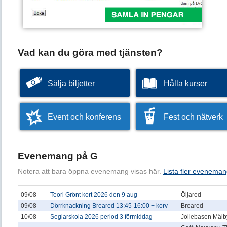
Vad kan du göra med tjänsten?
Sälja biljetter
Hålla kurser
Event och konferens
Fest och nätverk
Evenemang på G
Notera att bara öppna evenemang visas här.
Lista fler eveneman
09/08
Teori Grönt kort 2026 den 9 aug
Öijared
09/08
Dörrknackning Breared 13:45-16:00 + korv
Breared
10/08
Seglarskola 2026 period 3 förmiddag
Jollebasen Mälby