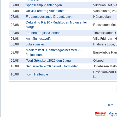
07/08
Sportscamp Planteringen
Viktoriahuset, V
07/08
Utflykt/Föredrag Välaplantor
Väla plantor, Vä
07/08
Fredagsboost med Dreamteam✨
Hårsmedjan
Deltävling 9 & 10 - Rudskogen Motorsenter
08/08
Rudskogen Moto
Norge...
08/08
Träintro English/German
Träverkstaden,
08/08
Anmälningsavgift
Villa Fridhem -
08/08
Jubileumsfest
Hjalmars Loge, 
Medlemsfest i Hamnmagasinet med 25-
08/08
Bjuröklubbs Ha
årsjubileum
09/08
Teori Grönt kort 2026 den 9 aug
Öijared
10/08
Seglarskola 2026 period 3 förmiddag
Jollebasen Mälby
Café Nouveau T
10/08
Town Hall-möte
L...
Hem