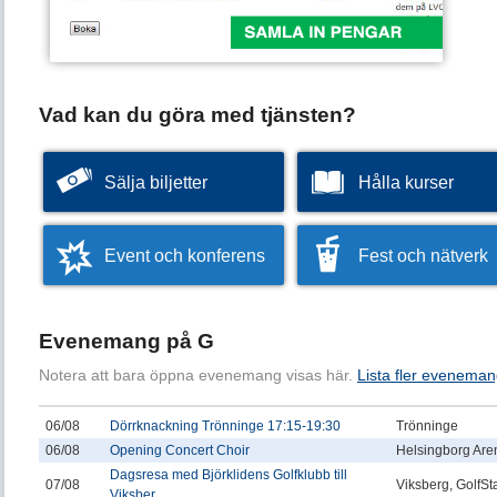
Vad kan du göra med tjänsten?
Sälja biljetter
Hålla kurser
Event och konferens
Fest och nätverk
Evenemang på G
Notera att bara öppna evenemang visas här.
Lista fler eveneman
06/08
Dörrknackning Trönninge 17:15-19:30
Trönninge
06/08
Opening Concert Choir
Helsingborg Are
Dagsresa med Björklidens Golfklubb till
07/08
Viksberg, GolfSt
Viksber...