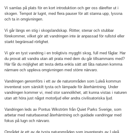
Vi samlas på plats för en kort introduktion och ger oss därefter ut i
skogen. Tempot är lugnt, med flera pauser för att stanna upp, lyssna
och ta in omgivningen.
Vi går längs en stig i skogslandskap. Rötter, stenar och stubbar
förekommer, vilket gör att vandringen inte är anpassad för rullstol eller
starkt begränsad rörlighet.
Vi gör en tyst vandring i en troligtivis myggfri skog, full med fåglar. Har
du provat att vandra utan att prata med dem du går tillsammans med?
Här får du möjlighet att testa detta enkla sätt att låta naturen komma
närmare och uppleva omgivningen med större närvaro.
Vandringen genomförs i ett av de naturområden som Luleå kommun
inventerat som särskilt tysta och lämpade för återhämtning. Under
vandringen kommer vi, med stor sannolikhet, att kunna vistas i naturen
utan att höra just något motorljud eller andra civilisatoriska ljud.
Vandringen leds av Pontus Wikström från Quiet Parks Sverige, som
arbetar med naturbaserad återhämtning och guidade vandringar med
fokus på lugn och närvaro.
Området är ett av de tysta naturområden som inventerats av Luleå