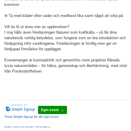
kommun.
☕ Ta med kläder efter väder och medhavd fika samt något att sitta på.
Vill du få ut ännu mer av upplevelsen?
I maj hålls även föreläsningen Naturen som kraftkälla – så får dina
naturbesök verklig betydelse, som fungerar som en bra introduktion och
fördjupning inför vandringarna. Föreläsningen är frivillig men ger en
fördjupad förståelse för upplägget.
Evenemanget är kostnadsfritt och genomförs inom projektet Råneås
tysta naturområden – för hälsa, gemenskap och återhämtning, med stöd
från Postkodstiftelsen.
Eget event →
Testa Simple Signup för ditt eget event
Hjälp med bokningen
|
Köpvillkor