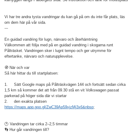
Vi har tre andra tysta vandringar du kan gå på om du inte får plats, läs
om dem här på vår sida.
---
En guidad vandring för lugn, närvaro och återhämtning
Välkommen att följa med på en guidad vandring i skogarna runt
Pålträsket. Vandringen sker i lugnt tempo och ger utrymme för
eftertanke, närvaro och naturupplevelse.
🧭 När och var
Så här hittar du till startplatsen:
1.
Sätt Google maps på Pålträskvägen 144 och fortsätt sedan cirka
1,5 km så kommer det att från 09.30 stå en vit Volkswagen passat
parkerad på höger sida där vi startar
2.
den exakta platsen
https://maps.app.goo.gl/ZwC39Ap59vjzMj3x6&nbsp
;
🕒 Vandringen tar cirka 2–2,5 timmar
👣 Hur går vandringen till?