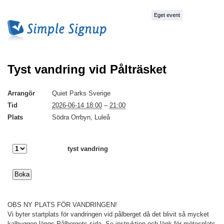
Eget event
Tyst vandring vid Pålträsket
Arrangör
Quiet Parks Sverige
Tid
2026-06-14 18:00
–
21:00
Plats
Södra Orrbyn, Luleå
tyst vandring
OBS NY PLATS FÖR VANDRINGEN!
Vi byter startplats för vandringen vid pålberget då det blivit så mycket
kalhyggen längs Pålbergets sida. Se instruktion och länk för mötesplats