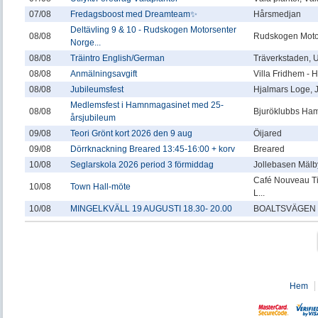
07/08
Fredagsboost med Dreamteam✨
Hårsmedjan
Deltävling 9 & 10 - Rudskogen Motorsenter
08/08
Rudskogen Moto
Norge...
08/08
Träintro English/German
Träverkstaden,
08/08
Anmälningsavgift
Villa Fridhem -
08/08
Jubileumsfest
Hjalmars Loge, 
Medlemsfest i Hamnmagasinet med 25-
08/08
Bjuröklubbs Ha
årsjubileum
09/08
Teori Grönt kort 2026 den 9 aug
Öijared
09/08
Dörrknackning Breared 13:45-16:00 + korv
Breared
10/08
Seglarskola 2026 period 3 förmiddag
Jollebasen Mälby
Café Nouveau T
10/08
Town Hall-möte
L...
10/08
MINGELKVÄLL 19 AUGUSTI 18.30- 20.00
BOALTSVÄGEN 
Hem