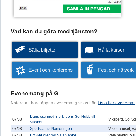
Vad kan du göra med tjänsten?
Sälja biljetter
Hålla kurser
Event och konferens
Fest och nätverk
Evenemang på G
Notera att bara öppna evenemang visas här.
Lista fler eveneman
Dagsresa med Björklidens Golfklubb till
07/08
Viksberg, GolfSt
Viksber...
07/08
Sportscamp Planteringen
Viktoriahuset, V
07/08
Utflykt/Föredrag Välaplantor
Väla plantor, Vä