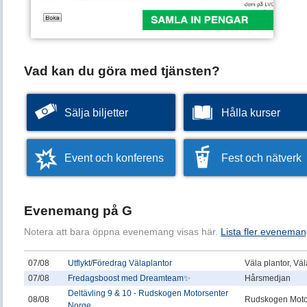
Vad kan du göra med tjänsten?
Sälja biljetter
Hålla kurser
Event och konferens
Fest och nätverk
Evenemang på G
Notera att bara öppna evenemang visas här.
Lista fler eveneman
07/08
Utflykt/Föredrag Välaplantor
Väla plantor, Vä
07/08
Fredagsboost med Dreamteam✨
Hårsmedjan
Deltävling 9 & 10 - Rudskogen Motorsenter
08/08
Rudskogen Moto
Norge...