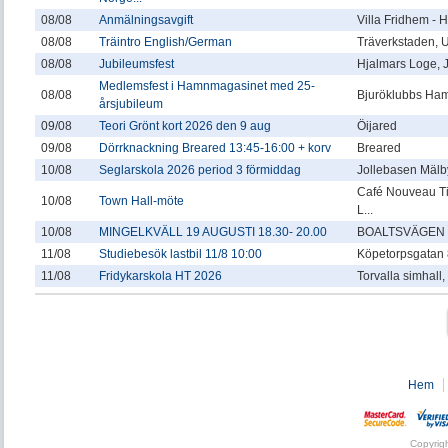
08/08
Anmälningsavgift
Villa Fridhem -
08/08
Träintro English/German
Träverkstaden,
08/08
Jubileumsfest
Hjalmars Loge, 
Medlemsfest i Hamnmagasinet med 25-
08/08
Bjuröklubbs Ha
årsjubileum
09/08
Teori Grönt kort 2026 den 9 aug
Öijared
09/08
Dörrknackning Breared 13:45-16:00 + korv
Breared
10/08
Seglarskola 2026 period 3 förmiddag
Jollebasen Mälby
Café Nouveau T
10/08
Town Hall-möte
L...
10/08
MINGELKVÄLL 19 AUGUSTI 18.30- 20.00
BOALTSVÄGEN 
11/08
Studiebesök lastbil 11/8 10:00
Köpetorpsgatan 
11/08
Fridykarskola HT 2026
Torvalla simhall
Hem
Copyrig