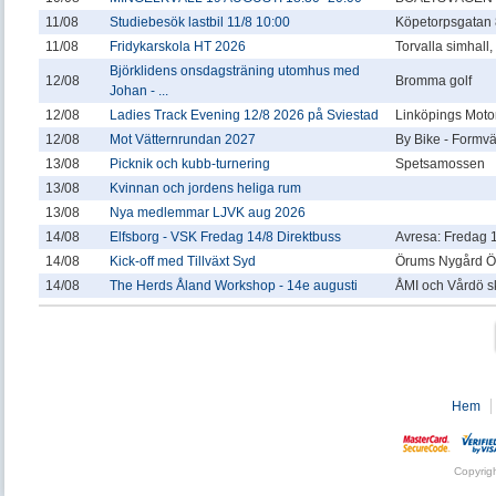
11/08
Studiebesök lastbil 11/8 10:00
Köpetorpsgatan 
11/08
Fridykarskola HT 2026
Torvalla simhall
Björklidens onsdagsträning utomhus med
12/08
Bromma golf
Johan - ...
12/08
Ladies Track Evening 12/8 2026 på Sviestad
Linköpings Motor
12/08
Mot Vätternrundan 2027
By Bike - Formv
13/08
Picknik och kubb-turnering
Spetsamossen
13/08
Kvinnan och jordens heliga rum
13/08
Nya medlemmar LJVK aug 2026
14/08
Elfsborg - VSK Fredag 14/8 Direktbuss
Avresa: Fredag 1
14/08
Kick-off med Tillväxt Syd
Örums Nygård Ö
14/08
The Herds Åland Workshop - 14e augusti
ÅMI och Vårdö s
Hem
Copyrig