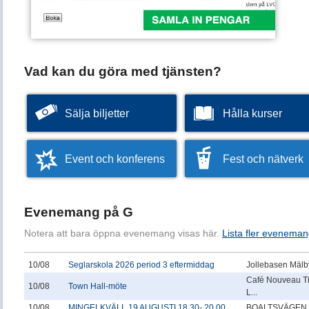
Vad kan du göra med tjänsten?
Sälja biljetter
Hålla kurser
Event och konferens
Fest och nätverk
Evenemang på G
Notera att bara öppna evenemang visas här.
Lista fler eveneman
10/08
Seglarskola 2026 period 3 eftermiddag
Jollebasen Mälby
Café Nouveau T
10/08
Town Hall-möte
L...
10/08
MINGELKVÄLL 19 AUGUSTI 18.30- 20.00
BOALTSVÄGEN 