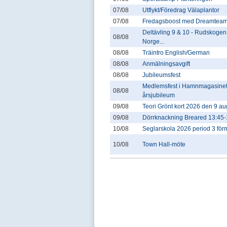
07/08
Utflykt/Föredrag Välaplantor
07/08
Fredagsboost med Dreamtea
Deltävling 9 & 10 - Rudskogen
08/08
Norge...
08/08
Träintro English/German
08/08
Anmälningsavgift
08/08
Jubileumsfest
Medlemsfest i Hamnmagasinet
08/08
årsjubileum
09/08
Teori Grönt kort 2026 den 9 au
09/08
Dörrknackning Breared 13:45-
10/08
Seglarskola 2026 period 3 fö
10/08
Town Hall-möte