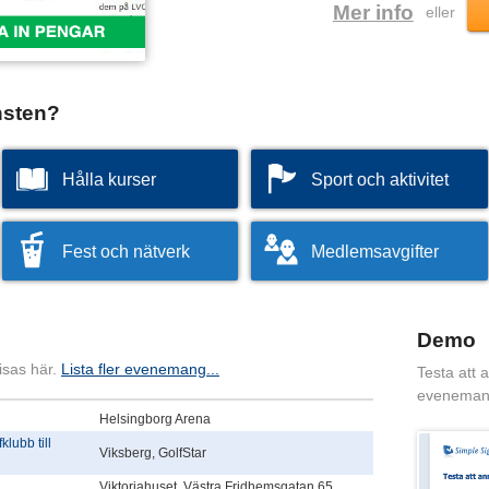
Mer info
eller
nsten?
Hålla kurser
Sport och aktivitet
Fest och nätverk
Medlemsavgifter
Demo
isas här.
Lista fler evenemang...
Testa att 
eveneman
Helsingborg Arena
lubb till
Viksberg, GolfStar
Viktoriahuset, Västra Fridhemsgatan 65