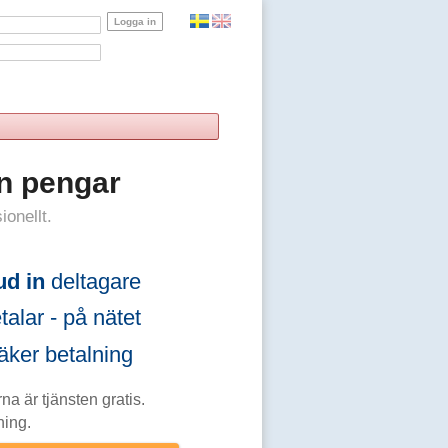
n pengar
ionellt.
ud in
deltagare
alar - på nätet
ker betalning
na är tjänsten gratis.
ning.