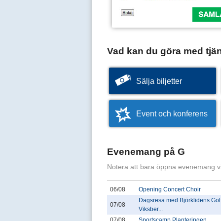
Vad kan du göra med tjä
Sälja biljetter
Event och konferens
Evenemang på G
Notera att bara öppna evenemang v
06/08
Opening Concert Choir
Dagsresa med Björklidens Golfk
07/08
Viksber...
07/08
Sportscamp Planteringen