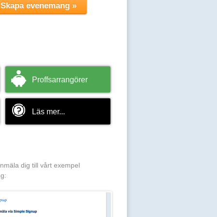
Proffsarrangörer
Läs mer...
anmäla dig till vårt exempel
g: