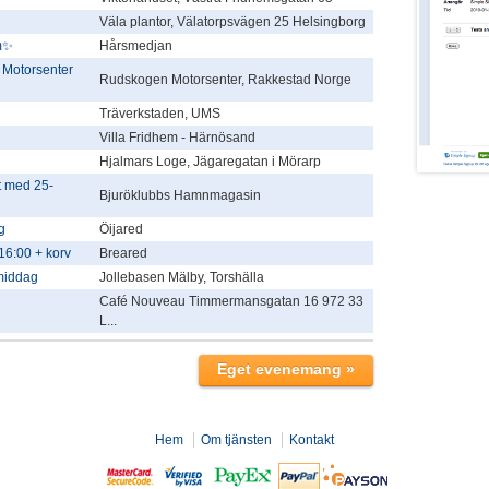
Väla plantor, Välatorpsvägen 25 Helsingborg
m✨
Hårsmedjan
 Motorsenter
Rudskogen Motorsenter, Rakkestad Norge
Träverkstaden, UMS
Villa Fridhem - Härnösand
Hjalmars Loge, Jägaregatan i Mörarp
 med 25-
Bjuröklubbs Hamnmagasin
g
Öijared
16:00 + korv
Breared
rmiddag
Jollebasen Mälby, Torshälla
Café Nouveau Timmermansgatan 16 972 33
L...
Hem
Om tjänsten
Kontakt