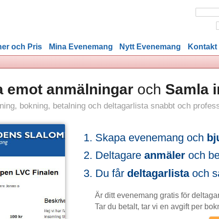
er och Pris
Mina Evenemang
Nytt Evenemang
Kontakt
 Ta emot anmälningar
och
Samla i
ljning, bokning, betalning och deltagarlista snabbt och profess
Skapa evenemang och
bj
Deltagare
anmäler
och bet
Du får
deltagarlista
och sä
Är ditt evenemang gratis för deltagar
Tar du betalt, tar vi en avgift per bok