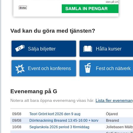
Vad kan du göra med tjänsten?
Sälja biljetter
Hålla kurser
Event och konferens
Fest och nätverk
Evenemang på G
Notera att bara öppna evenemang visas här.
Lista fler eveneman
09/08
Teori Grönt kort 2026 den 9 aug
Öijared
09/08
Dörrknackning Breared 13:45-16:00 + korv
Breared
10/08
Seglarskola 2026 period 3 förmiddag
Jollebasen Mälby