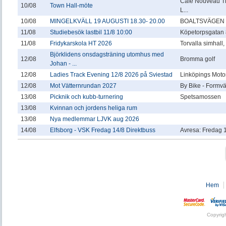
Café Nouveau T
10/08
Town Hall-möte
L...
10/08
MINGELKVÄLL 19 AUGUSTI 18.30- 20.00
BOALTSVÄGEN 
11/08
Studiebesök lastbil 11/8 10:00
Köpetorpsgatan 
11/08
Fridykarskola HT 2026
Torvalla simhall
Björklidens onsdagsträning utomhus med
12/08
Bromma golf
Johan - ...
12/08
Ladies Track Evening 12/8 2026 på Sviestad
Linköpings Motor
12/08
Mot Vätternrundan 2027
By Bike - Formv
13/08
Picknik och kubb-turnering
Spetsamossen
13/08
Kvinnan och jordens heliga rum
13/08
Nya medlemmar LJVK aug 2026
14/08
Elfsborg - VSK Fredag 14/8 Direktbuss
Avresa: Fredag 1
Hem
Copyrig