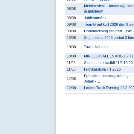
Medlemsfest i Hamnmagasinet
08/08
årsjubileum
08/08
Jubileumsfest
09/08
Teori Grönt kort 2026 den 9 au
09/08
Dörrknackning Breared 13:45-
10/08
Seglarskola 2026 period 3 fö
10/08
Town Hall-möte
10/08
MINGELKVÄLL 19 AUGUSTI 18
11/08
Studiebesök lastbil 11/8 10:00
11/08
Fridykarskola HT 2026
Björklidens onsdagsträning u
12/08
Johan - ...
12/08
Ladies Track Evening 12/8 20