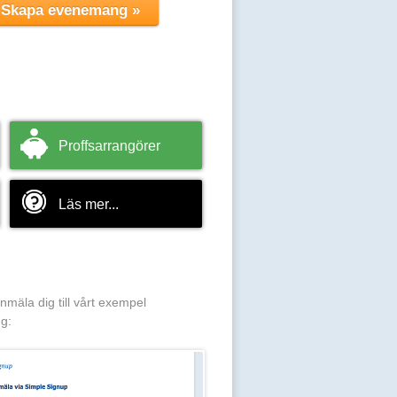
Proffsarrangörer
Läs mer...
anmäla dig till vårt exempel
g: