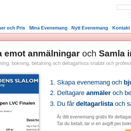
er och Pris
Mina Evenemang
Nytt Evenemang
Kontakt
 Ta emot anmälningar
och
Samla i
ljning, bokning, betalning och deltagarlista snabbt och profess
Skapa evenemang och
bj
Deltagare
anmäler
och bet
Du får
deltagarlista
och sä
Är ditt evenemang gratis för deltagar
Tar du betalt, tar vi en avgift per bok