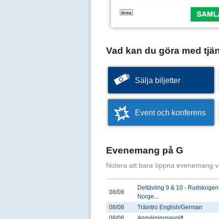
Vad kan du göra med tjä
Sälja biljetter
Event och konferens
Evenemang på G
Notera att bara öppna evenemang v
Deltävling 9 & 10 - Rudskogen
08/08
Norge...
08/08
Träintro English/German
08/08
Anmälningsavgift