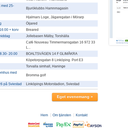
 med 25-
Bjuröklubbs Hamnmagasin
Hjalmars Loge, Jägaregatan i Mörarp
g
Öijared
16:00 + korv
Breared
rmiddag
Jollebasen Mälby, Torshälla
Café Nouveau Timmermansgatan 16 972 33
L...
.30- 20.00
BOALTSVÄGEN 14 F GLIMÅKRA
Köpetorpsgatan 8 Linköping. Port E3
Torvalla simhall, Haninge
tomhus med
Bromma golf
26 på Sviestad
Linköpings Motorstadion, Sviestad
Hem
Om tjänsten
Kontakt