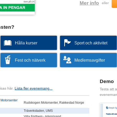
Mer info
eller
nsten?
Hålla kurser
Sport och aktivitet
Fest och nätverk
Medlemsavgifter
Demo
isas här.
Lista fler evenemang...
Testa att 
eveneman
 Motorsenter
Rudskogen Motorsenter, Rakkestad Norge
Träverkstaden, UMS
Villa Fridhem - Härnösand