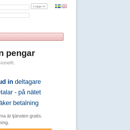
n pengar
ionellt.
ud in
deltagare
alar - på nätet
ker betalning
na är tjänsten gratis.
ning.