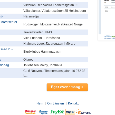
Viktoriahuset, Västra Fridhemsgatan 65
Väla plantor, Välatorpsvägen 25 Helsingborg
m✨
Hårsmedjan
 Motorsenter
Rudskogen Motorsenter, Rakkestad Norge
Träverkstaden, UMS
Villa Fridhem - Härnösand
Hjalmars Loge, Jägaregatan i Mörarp
 med 25-
Bjuröklubbs Hamnmagasin
g
Öijared
rmiddag
Jollebasen Mälby, Torshälla
Café Nouveau Timmermansgatan 16 972 33
L...
Hem
Om tjänsten
Kontakt