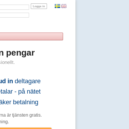
n pengar
ionellt.
ud in
deltagare
alar - på nätet
ker betalning
na är tjänsten gratis.
ning.