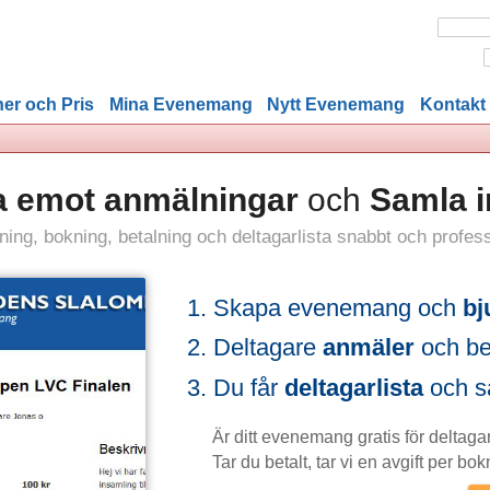
er och Pris
Mina Evenemang
Nytt Evenemang
Kontakt
 Ta emot anmälningar
och
Samla i
ljning, bokning, betalning och deltagarlista snabbt och profess
Skapa evenemang och
bj
Deltagare
anmäler
och bet
Du får
deltagarlista
och sä
Är ditt evenemang gratis för deltagar
Tar du betalt, tar vi en avgift per bok