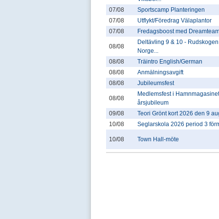
07/08
Sportscamp Planteringen
07/08
Utflykt/Föredrag Välaplantor
07/08
Fredagsboost med Dreamtea
Deltävling 9 & 10 - Rudskogen
08/08
Norge...
08/08
Träintro English/German
08/08
Anmälningsavgift
08/08
Jubileumsfest
Medlemsfest i Hamnmagasinet
08/08
årsjubileum
09/08
Teori Grönt kort 2026 den 9 au
10/08
Seglarskola 2026 period 3 fö
10/08
Town Hall-möte