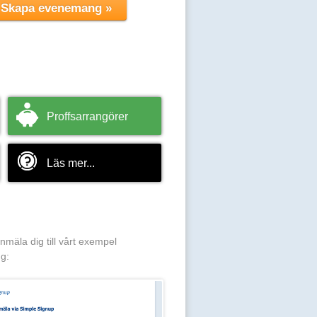
Proffsarrangörer
Läs mer...
anmäla dig till vårt exempel
g: