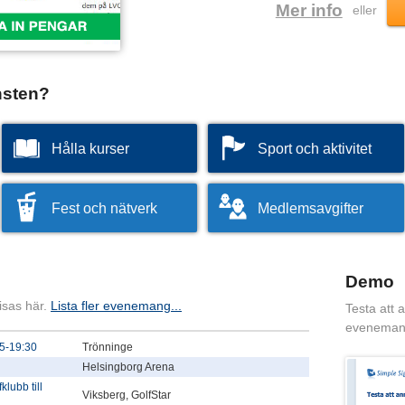
Mer info
eller
nsten?
Hålla kurser
Sport och aktivitet
Fest och nätverk
Medlemsavgifter
Demo
isas här.
Lista fler evenemang...
Testa att 
eveneman
5-19:30
Trönninge
Helsingborg Arena
lubb till
Viksberg, GolfStar