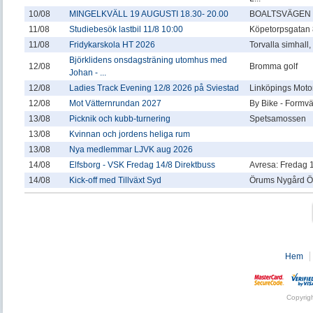
10/08
MINGELKVÄLL 19 AUGUSTI 18.30- 20.00
BOALTSVÄGEN 
11/08
Studiebesök lastbil 11/8 10:00
Köpetorpsgatan 
11/08
Fridykarskola HT 2026
Torvalla simhall
Björklidens onsdagsträning utomhus med
12/08
Bromma golf
Johan - ...
12/08
Ladies Track Evening 12/8 2026 på Sviestad
Linköpings Motor
12/08
Mot Vätternrundan 2027
By Bike - Formv
13/08
Picknik och kubb-turnering
Spetsamossen
13/08
Kvinnan och jordens heliga rum
13/08
Nya medlemmar LJVK aug 2026
14/08
Elfsborg - VSK Fredag 14/8 Direktbuss
Avresa: Fredag 1
14/08
Kick-off med Tillväxt Syd
Örums Nygård Ö
Hem
Copyrig