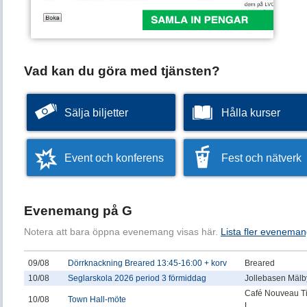
Vad kan du göra med tjänsten?
Sälja biljetter
Hålla kurser
Event och konferens
Fest och nätverk
Evenemang på G
Notera att bara öppna evenemang visas här.
Lista fler eveneman
09/08
Dörrknackning Breared 13:45-16:00 + korv
Breared
10/08
Seglarskola 2026 period 3 förmiddag
Jollebasen Mälby
Café Nouveau T
10/08
Town Hall-möte
L...