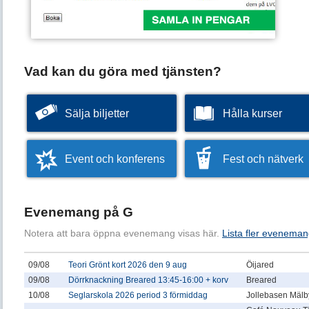
Vad kan du göra med tjänsten?
Sälja biljetter
Hålla kurser
Event och konferens
Fest och nätverk
Evenemang på G
Notera att bara öppna evenemang visas här.
Lista fler eveneman
09/08
Teori Grönt kort 2026 den 9 aug
Öijared
09/08
Dörrknackning Breared 13:45-16:00 + korv
Breared
10/08
Seglarskola 2026 period 3 förmiddag
Jollebasen Mälby