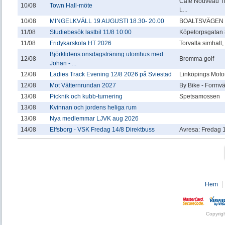
Café Nouveau T
10/08
Town Hall-möte
L...
10/08
MINGELKVÄLL 19 AUGUSTI 18.30- 20.00
BOALTSVÄGEN 
11/08
Studiebesök lastbil 11/8 10:00
Köpetorpsgatan 
11/08
Fridykarskola HT 2026
Torvalla simhall
Björklidens onsdagsträning utomhus med
12/08
Bromma golf
Johan - ...
12/08
Ladies Track Evening 12/8 2026 på Sviestad
Linköpings Motor
12/08
Mot Vätternrundan 2027
By Bike - Formv
13/08
Picknik och kubb-turnering
Spetsamossen
13/08
Kvinnan och jordens heliga rum
13/08
Nya medlemmar LJVK aug 2026
14/08
Elfsborg - VSK Fredag 14/8 Direktbuss
Avresa: Fredag 1
Hem
Copyrig