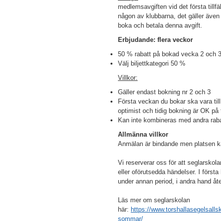
medlemsavgiften vid det första tillf
någon av klubbarna, det gäller äve
boka och betala denna avgift.
Erbjudande: flera veckor
50 % rabatt på bokad vecka 2 och 
Välj biljettkategori 50 %
Villkor:
Gäller endast bokning nr 2 och 3
Första veckan du bokar ska vara till 
optimist och tidig bokning är OK på
Kan inte kombineras med andra rab
Allmänna villkor
Anmälan är bindande men platsen k
Vi reserverar oss för att seglarskola
eller oförutsedda händelser. I först
under annan period, i andra hand åte
Läs mer om seglarskolan
här:
https://www.torshallasegelsalls
sommar/