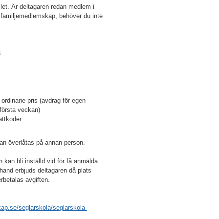
ället. Är deltagaren redan medlem i
n familjemedlemskap, behöver du inte
3
ordinarie pris (avdrag för egen
 första veckan)
attkoder
an överlåtas på annan person.
n kan bli inställd vid för få anmälda
a hand erbjuds deltagaren då plats
rbetalas avgiften.
kap.se/seglarskola/seglarskola-