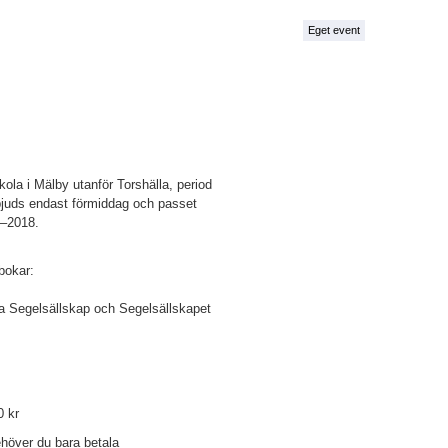
Eget event
kola i Mälby utanför Torshälla, period
bjuds endast förmiddag och passet
11–2018.
bokar:
la Segelsällskap och Segelsällskapet
0 kr
höver du bara betala