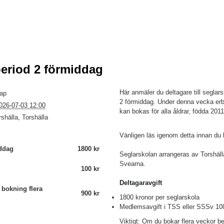
period 2 förmiddag
Här anmäler du deltagare till seglars
kap
2 förmiddag. Under denna vecka er
026-07-03 12:00
kan bokas för alla åldrar, födda 20
shälla, Torshälla
Vänligen läs igenom detta innan du 
ddag
1800 kr
Seglarskolan arrangeras av Torshäl
Svearna.
100 kr
Deltagaravgift
 bokning flera
900 kr
1800 kronor per seglarskola
Medlemsavgift i TSS eller SSSv 10
Viktigt:
Om du bokar flera veckor be