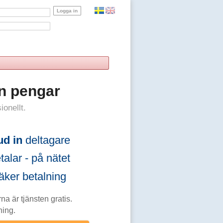
n pengar
ionellt.
ud in
deltagare
alar - på nätet
ker betalning
na är tjänsten gratis.
ning.