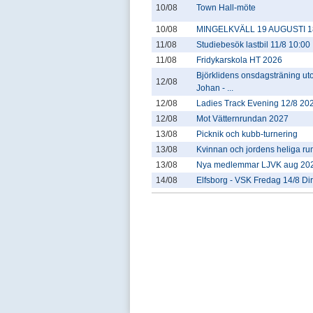
10/08
Town Hall-möte
10/08
MINGELKVÄLL 19 AUGUSTI 18
11/08
Studiebesök lastbil 11/8 10:00
11/08
Fridykarskola HT 2026
Björklidens onsdagsträning u
12/08
Johan - ...
12/08
Ladies Track Evening 12/8 20
12/08
Mot Vätternrundan 2027
13/08
Picknik och kubb-turnering
13/08
Kvinnan och jordens heliga r
13/08
Nya medlemmar LJVK aug 20
14/08
Elfsborg - VSK Fredag 14/8 Di