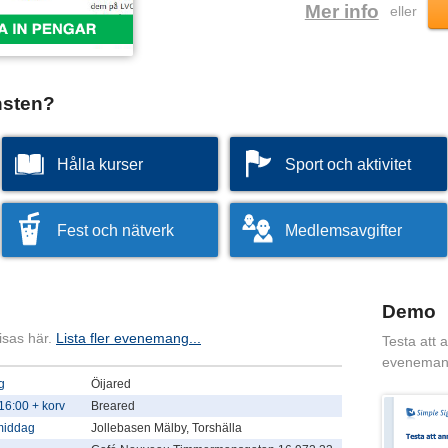
Mer info
eller
nsten?
Hålla kurser
Sport och aktivitet
Fest och nätverk
Medlemsavgifter
Demo
isas här.
Lista fler evenemang...
Testa att 
eveneman
g
Öijared
16:00 + korv
Breared
rmiddag
Jollebasen Mälby, Torshälla