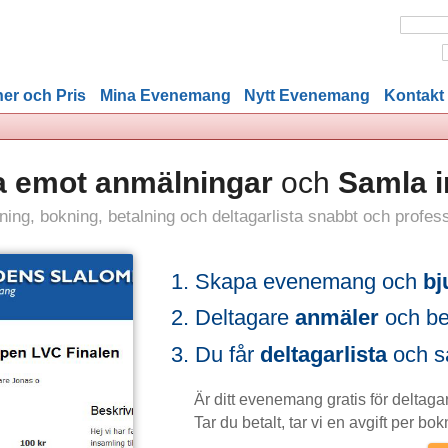
er och Pris
Mina Evenemang
Nytt Evenemang
Kontakt
 Ta emot anmälningar
och
Samla i
ljning, bokning, betalning och deltagarlista snabbt och profess
Skapa evenemang och
bj
Deltagare
anmäler
och bet
Du får
deltagarlista
och sä
Är ditt evenemang gratis för deltagar
Tar du betalt, tar vi en avgift per bok