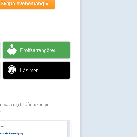
Proffsarrangörer
Läs mer...
anmäla dig till vårt exempel
g: