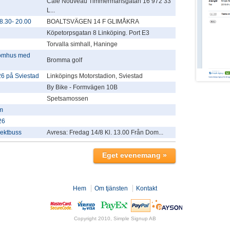
Café Nouveau Timmermansgatan 16 972 33
L...
.30- 20.00
BOALTSVÄGEN 14 F GLIMÅKRA
Köpetorpsgatan 8 Linköping. Port E3
Torvalla simhall, Haninge
tomhus med
Bromma golf
26 på Sviestad
Linköpings Motorstadion, Sviestad
By Bike - Formvägen 10B
Spetsamossen
um
26
rektbuss
Avresa: Fredag 14/8 Kl. 13.00 Från Dom...
Hem
Om tjänsten
Kontakt
Copyright 2010, Simple Signup AB