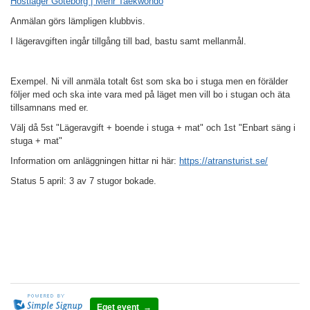
Höstläger Göteborg | Mehr Taekwondo
Anmälan görs lämpligen klubbvis.
I
lägeravgiften ingår tillgång till bad, bastu samt mellanmål.
Exempel. Ni vill anmäla totalt 6st som ska bo i stuga men en förälder
följer med och ska inte vara med på läget men vill bo i stugan och äta
tillsamnans med er.
Välj då 5st "Lägeravgift + boende i stuga + mat" och 1st "Enbart säng i
stuga + mat"
Information om anläggningen hittar ni här:
https://atransturist.se/
Status 5 april: 3 av 7 stugor bokade.
Eget event →