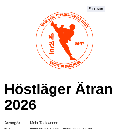
Eget event
Höstläger Ätran
2026
Arrangör
Mehr Taekwondo