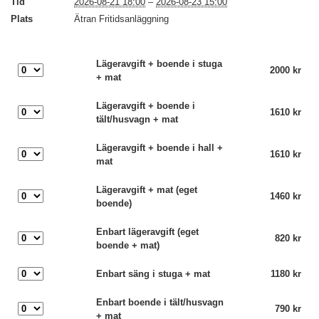
Tid
2026-08-21 18:00
–
2026-08-23 15:00
Plats
Ätran Fritidsanläggning
Lägeravgift + boende i stuga
2000 kr
+ mat
Lägeravgift + boende i
1610 kr
tält/husvagn + mat
Lägeravgift + boende i hall +
1610 kr
mat
Lägeravgift + mat (eget
1460 kr
boende)
Enbart lägeravgift (eget
820 kr
boende + mat)
Enbart säng i stuga + mat
1180 kr
Enbart boende i tält/husvagn
790 kr
+ mat