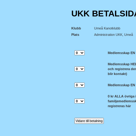
UKK BETALSID
Klubb
Umeå Kanotklubb
Plats
Administration UKK, Umeå
Medlemsskap EN
Medlemsskap HEL 
och registrera de
blir kontakt)
Medlemsskap EN
0 kr ALLA övriga 
familjemedlemssk
registreras här