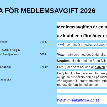
A FÖR MEDLEMSAVGIFT 2026
Medlemsavgiften är en av
av klubbens förmåner oc
 vuxen
300 kr
>>Allt som ingår i medlemsskapet k
FAMILJ (välj 1st
n i familjen som
500 kr
Vuxen
från och med det år du fyller
Ungdom
till och med det år du fylle
Familj
alla som bor och är
skriven
p
 ungdom
175 kr
Du fyller i kontaktpersonen för fami
i
övriga på hushållets adress på raden
apet ska
vårt register till Idrottsförbundet. A
resterande familjemedlemmar.
www.umeakanotklubb.se