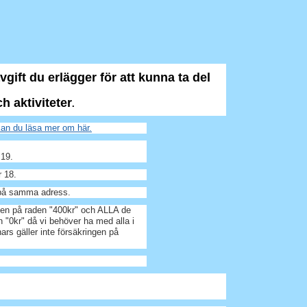
gift du erlägger för att kunna ta del
h aktiviteter
.
an du läsa mer om här.
 19.
r 18.
å samma adress.
ljen på raden "400kr" och ALLA de
 "0kr" då vi behöver ha med alla i
nnars gäller inte försäkringen på